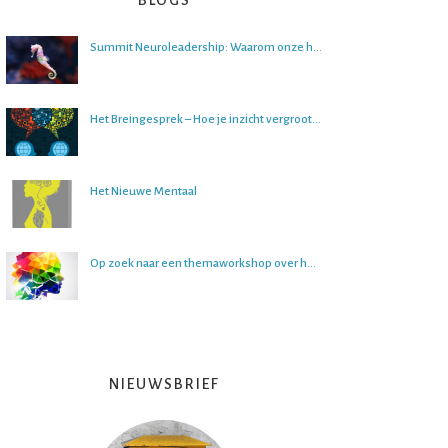
BLOGS
Summit Neuroleadership: Waarom onze hersenen het lastig vinden om over de toekomst na te denken
Het Breingesprek – Hoe je inzicht vergroot in gesprekken
Het Nieuwe Mentaal
Op zoek naar een themaworkshop over het brein?
NIEUWSBRIEF