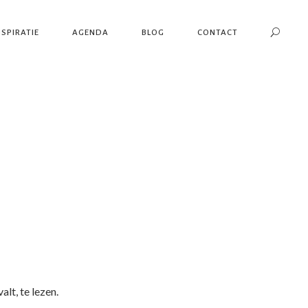
Se
NSPIRATIE
AGENDA
BLOG
CONTACT
lt, te lezen.