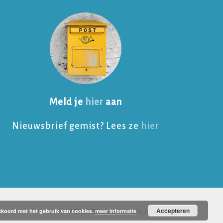
Meld je
hier
aan
Nieuwsbrief gemist? Lees ze
hier
Accepteren
 akkoord met het gebruik van cookies.
WEBSITE:
meer informatie
Keekmix
&
Studio Raav