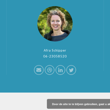
Afra Schipper
06-23058520
Door de site te te blijven gebruiken, gaat u