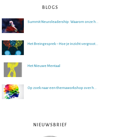
BLOGS
Summit Neuroleadership: Waarom onze hersenen het lastig vinden om over de toekomst na te denken
Het Breingesprek – Hoe je inzicht vergroot in gesprekken
Het Nieuwe Mentaal
Op zoek naar een themaworkshop over het brein?
NIEUWSBRIEF