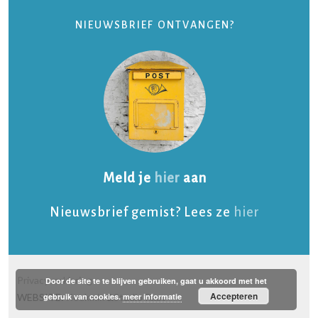
NIEUWSBRIEF ONTVANGEN?
Meld je
hier
aan
Nieuwsbrief gemist? Lees ze
hier
Privacyverklaring
Door de site te te blijven gebruiken, gaat u akkoord met het
Accepteren
gebruik van cookies.
meer informatie
WEBSITE:
Keekmix
&
Studio Raav